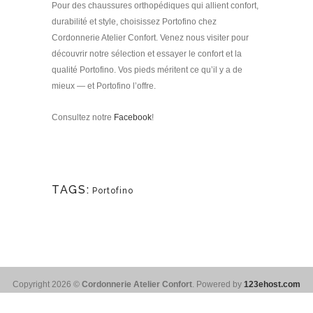
Pour des chaussures orthopédiques qui allient confort,
durabilité et style, choisissez Portofino chez
Cordonnerie Atelier Confort. Venez nous visiter pour
découvrir notre sélection et essayer le confort et la
qualité Portofino. Vos pieds méritent ce qu’il y a de
mieux — et Portofino l’offre.
Consultez notre
Facebook
!
TAGS:
Portofino
Copyright 2026 ©
Cordonnerie Atelier Confort
. Powered by
123ehost.com
Français
English
(
Anglais
)