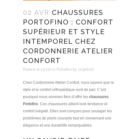
02 AVR
CHAUSSURES
PORTOFINO : CONFORT
SUPÉRIEUR ET STYLE
INTEMPOREL CHEZ
CORDONNERIE ATELIER
CONFORT
Posted at 13:21h
in
Portofino
by
123ehost
Chez Cordonnerie Atelier Confort, nous savons que le
style et le confort orthopédique vont de pair. C’est
pourquoi nous sommes fiers d’offrir les
chaussures
Portofino
. Ces chaussures allient look tendance et
confort inégalé. Elles sont conçues pour soulager les
problèmes de pieds courants tout en conservant une
élégance et une durabilité remarquables.