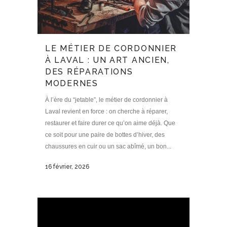
LE MÉTIER DE CORDONNIER
À LAVAL : UN ART ANCIEN,
DES RÉPARATIONS
MODERNES
À l’ère du “jetable”, le métier de cordonnier à
Laval revient en force : on cherche à réparer,
restaurer et faire durer ce qu’on aime déjà. Que
ce soit pour une paire de bottes d’hiver, des
chaussures en cuir ou un sac abîmé, un bon...
16 février, 2026