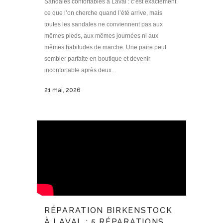
Sandales confortables à Laval : c’est exactement
ce que l’on cherche quand l’été arrive, mais
toutes les sandales ne conviennent pas aux
mêmes pieds, aux mêmes journées ni aux
mêmes habitudes de marche. Une paire peut
sembler parfaite en boutique et devenir
inconfortable après deux...
21 mai, 2026
RÉPARATION BIRKENSTOCK
À LAVAL : 5 RÉPARATIONS