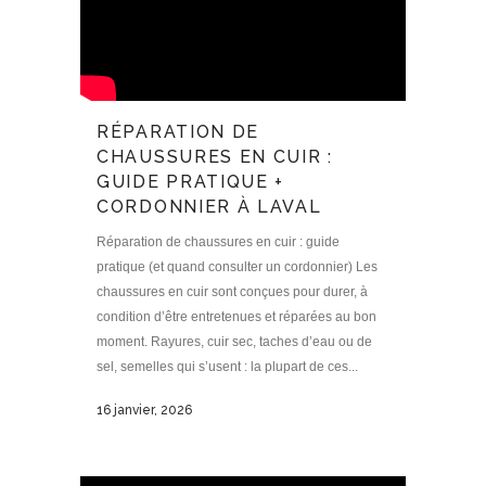
RÉPARATION DE
CHAUSSURES EN CUIR :
GUIDE PRATIQUE +
CORDONNIER À LAVAL
Réparation de chaussures en cuir : guide
pratique (et quand consulter un cordonnier) Les
chaussures en cuir sont conçues pour durer, à
condition d’être entretenues et réparées au bon
moment. Rayures, cuir sec, taches d’eau ou de
sel, semelles qui s’usent : la plupart de ces...
16 janvier, 2026