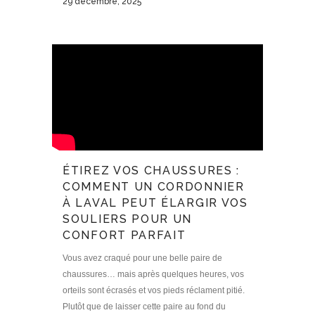
29 décembre, 2025
ÉTIREZ VOS CHAUSSURES :
COMMENT UN CORDONNIER
À LAVAL PEUT ÉLARGIR VOS
SOULIERS POUR UN
CONFORT PARFAIT
Vous avez craqué pour une belle paire de
chaussures… mais après quelques heures, vos
orteils sont écrasés et vos pieds réclament pitié.
Plutôt que de laisser cette paire au fond du