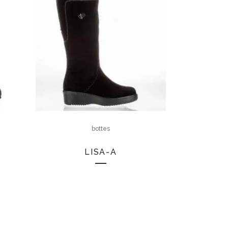
bottes
LISA-A