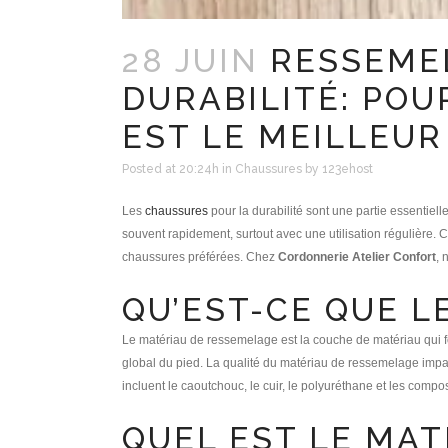
28 JUIN
RESSEMEL
DURABILITÉ: PO
EST LE MEILLEUR
Posted at 20:24h
in
Chaussures
by
123ehost
Les
chaussures
pour la durabilité sont une partie essentiel
souvent rapidement, surtout avec une utilisation régulière. 
chaussures préférées. Chez
Cordonnerie Atelier Confort
, 
QU’EST-CE QUE L
Le matériau de ressemelage est la couche de matériau qui f
global du pied. La qualité du matériau de ressemelage impac
incluent le caoutchouc, le cuir, le polyuréthane et les compo
QUEL EST LE MAT