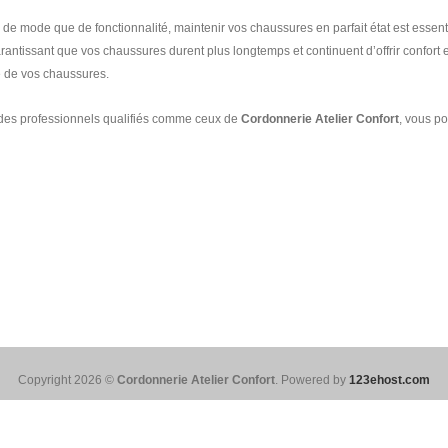
e mode que de fonctionnalité, maintenir vos chaussures en parfait état est essen
rantissant que vos chaussures durent plus longtemps et continuent d’offrir confort e
ce de vos chaussures.
à des professionnels qualifiés comme ceux de
Cordonnerie Atelier Confort
, vous p
Copyright 2026 ©
Cordonnerie Atelier Confort
. Powered by
123ehost.com
Français
English
(
Anglais
)