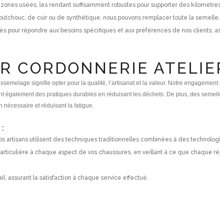
 zones usées, les rendant suffisamment robustes pour supporter des kilomètre
aoutchouc, de cuir ou de synthétique, nous pouvons remplacer toute la semelle,
s pour répondre aux besoins spécifiques et aux préférences de nos clients, as
IR CORDONNERIE ATELIE
semelage signifie opter pour la qualité, l’artisanat et la valeur. Notre engagement
t également des pratiques durables en réduisant les déchets. De plus, des semelle
 nécessaire et réduisant la fatigue.
:
artisans utilisent des techniques traditionnelles combinées à des technologie
particulière à chaque aspect de vos chaussures, en veillant à ce que chaque
il, assurant la satisfaction à chaque service effectué.