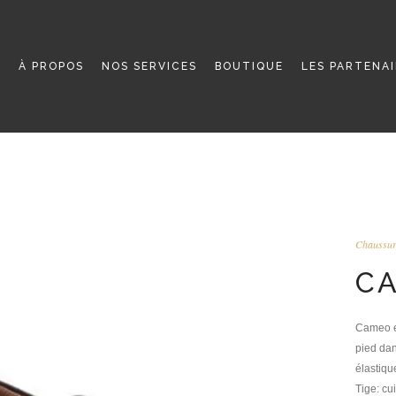
L
À PROPOS
NOS SERVICES
BOUTIQUE
LES PARTENA
Chaussur
CA
Cameo es
pied dan
élastiqu
Tige: cu