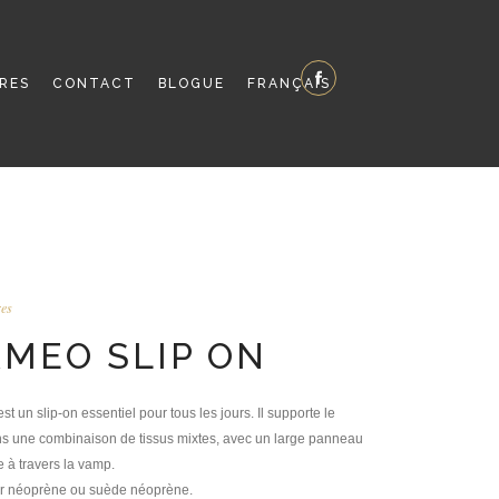
IRES
CONTACT
BLOGUE
FRANÇAIS
es
MEO SLIP ON
t un slip-on essentiel pour tous les jours. Il supporte le
s une combinaison de tissus mixtes, avec un large panneau
e à travers la vamp.
ir néoprène ou suède néoprène.